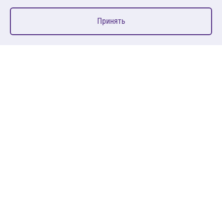
0
Принять
Главная
Избранное
Корзина
Каталог
127083, Москва, ул. 8 Марта, д. 1, стр.12, пом. 4/31
Пн-Пт: 09:00-18:00
+7 (495) 080 08 68
sales@anth.ru
ANT
КЛИЕНТАМ