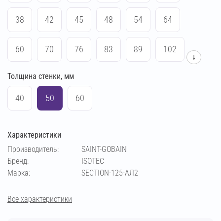
38
42
45
48
54
64
60
70
76
83
89
102
↓
Толщина стенки, мм
108
114
133
140
159
169
40
50
60
194
219
273
57
Характеристики
Производитель:
SAINT-GOBAIN
Бренд:
ISOTEC
Марка:
SECTION-125-АЛ2
Все характеристики