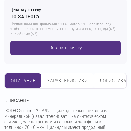
Цена за упаковку
ПО ЗАПРОСУ
Данная позиция производится под заказ. Отправьте заявку,
чтобы посчитать стоимость по кол-ву упаковок, площади (м²)
или объему (м³)
Оставить заявку
ОПИСАНИЕ
ХАРАКТЕРИСТИКИ
ЛОГИСТИКА
OПИСАНИЕ
ISOTEC Section-125-АЛ2 — цилиндр термонавивной из
минеральной (базальтовой) ваты на синтетическом
связующем с покрытием из алюминиевой фольги
толщиной 20-40 мкм. Цилиндры имеют продольный