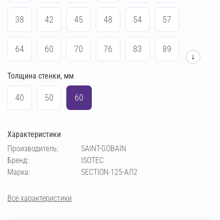
38
42
45
48
54
57
64
60
70
76
83
89
↓
Толщина стенки, мм
108
114
133
140
159
169
40
50
60
194
219
273
102
Характеристики
Производитель:
SAINT-GOBAIN
Бренд:
ISOTEC
Марка:
SECTION-125-АЛ2
Все характеристики