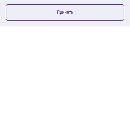
0
Принять
Главная
Избранное
Корзина
Каталог
127083, Москва, ул. 8 Марта, д. 1, стр.12, пом. 4/31
Пн-Пт: 09:00-18:00
+7 (495) 080 08 68
sales@anth.ru
ANT
КЛИЕНТАМ