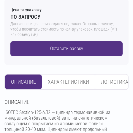
Цена за упаковку
ПО ЗАПРОСУ
Данная позиция производится под заказ. Отправьте заявку,
чтобы посчитать стоимость по кол-ву упаковок, площади (м²)
или объему (м³)
Оставить заявку
ОПИСАНИЕ
ХАРАКТЕРИСТИКИ
ЛОГИСТИКА
OПИСАНИЕ
ISOTEC Section-125-АЛ2 — цилиндр термонавивной из
минеральной (базальтовой) ваты на синтетическом
связующем с покрытием из алюминиевой фольги
толщиной 20-40 мкм. Цилиндры имеют продольный