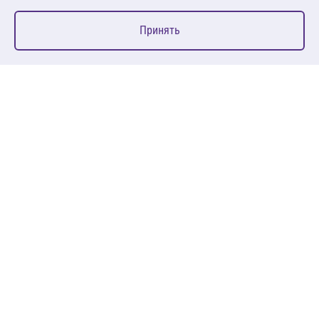
0
Принять
Главная
Избранное
Корзина
Каталог
127083, Москва, ул. 8 Марта, д. 1, стр.12, пом. 4/31
Пн-Пт: 09:00-18:00
+7 (495) 080 08 68
sales@anth.ru
ANT
КЛИЕНТАМ