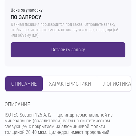
Цена за упаковку
ПО ЗАПРОСУ
Данная позиция производится под заказ. Отправьте заявку,
чтобы посчитать стоимость по кол-ву упаковок, площади (м²)
или объему (м³)
Оставить заявку
ОПИСАНИЕ
ХАРАКТЕРИСТИКИ
ЛОГИСТИКА
OПИСАНИЕ
ISOTEC Section-125-АЛ2 — цилиндр термонавивной из
минеральной (базальтовой) ваты на синтетическом
связующем с покрытием из алюминиевой фольги
толщиной 20-40 мкм. Цилиндры имеют продольный