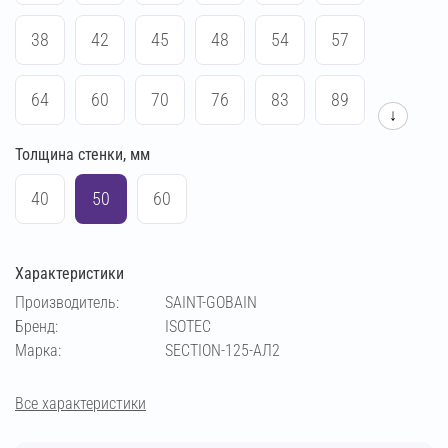
38
42
45
48
54
57
64
60
70
76
83
89
↓
Толщина стенки, мм
102
108
133
140
159
169
40
50
60
194
219
273
114
Характеристики
Производитель:
SAINT-GOBAIN
Бренд:
ISOTEC
Марка:
SECTION-125-АЛ2
Все характеристики