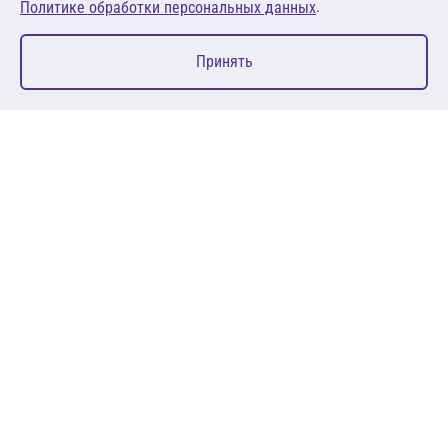
.
Политике обработки персональных данных
0
Принять
Главная
Избранное
Корзина
Каталог
127083, Москва, ул. 8 Марта, д. 1, стр.12, пом. 4/31
Пн-Пт: 09:00-18:00
+7 (495) 080 08 68
sales@anth.ru