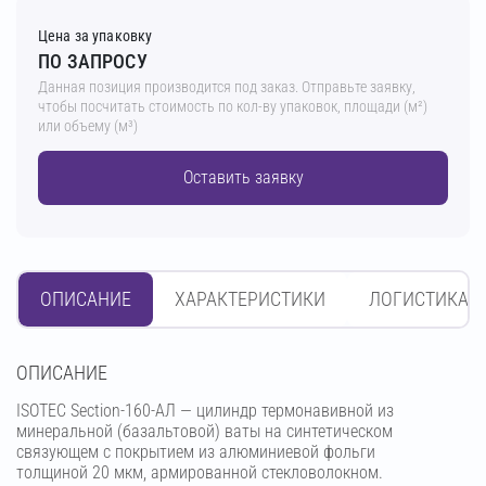
Цена за упаковку
ПО ЗАПРОСУ
Данная позиция производится под заказ. Отправьте заявку,
чтобы посчитать стоимость по кол-ву упаковок, площади (м²)
или объему (м³)
Оставить заявку
ОПИСАНИЕ
ХАРАКТЕРИСТИКИ
ЛОГИСТИКА
OПИСАНИЕ
ISOTEC Section-160-АЛ — цилиндр термонавивной из
минеральной (базальтовой) ваты на синтетическом
связующем с покрытием из алюминиевой фольги
толщиной 20 мкм, армированной стекловолокном.