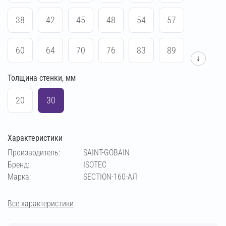
38
42
45
48
54
57
60
64
70
76
83
89
↓
Толщина стенки, мм
102
108
114
133
140
159
20
30
169
194
273
219
Характеристики
Производитель:
SAINT-GOBAIN
Бренд:
ISOTEC
Марка:
SECTION-160-АЛ
Все характеристики