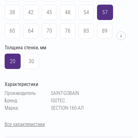
38
42
45
48
54
57
60
64
70
76
83
89
↓
Толщина стенки, мм
102
108
114
133
140
159
20
30
169
194
219
273
Характеристики
Производитель:
SAINT-GOBAIN
Бренд:
ISOTEC
Марка:
SECTION-160-АЛ
Все характеристики