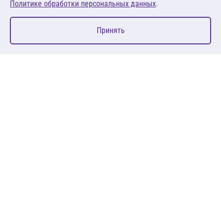
.
Политике обработки персональных данных
0
Принять
Главная
Избранное
Корзина
Каталог
127083, Москва, ул. 8 Марта, д. 1, стр.12, пом. 4/31
Пн-Пт: 09:00-18:00
+7 (495) 080 08 68
sales@anth.ru