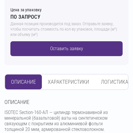
Цена за упаковку
ПО ЗАПРОСУ
Данная позиция производится под заказ. Отправьте заявку,
чтобы посчитать стоимость по кол-ву упаковок, площади (м²)
или объему (м³)
Оставить заявку
ОПИСАНИЕ
ХАРАКТЕРИСТИКИ
ЛОГИСТИКА
OПИСАНИЕ
ISOTEC Section-160-АЛ — цилиндр термонавивной из
минеральной (базальтовой) ваты на синтетическом
связующем с покрытием из алюминиевой фольги
толщиной 20 мкм, армированной стекловолокном.