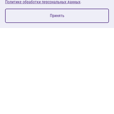
.
Политике обработки персональных данных
0
Принять
Главная
Избранное
Корзина
Каталог
127083, Москва, ул. 8 Марта, д. 1, стр.12, пом. 4/31
Пн-Пт: 09:00-18:00
+7 (495) 080 08 68
sales@anth.ru