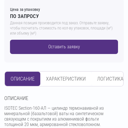
Цена за упаковку
ПО ЗАПРОСУ
Данная позиция производится под заказ. Отправьте заявку,
чтобы посчитать стоимость по кол-ву упаковок, площади (м²)
или объему (м³)
Оставить заявку
ОПИСАНИЕ
ХАРАКТЕРИСТИКИ
ЛОГИСТИКА
OПИСАНИЕ
ISOTEC Section-160-АЛ — цилиндр термонавивной из
минеральной (базальтовой) ваты на синтетическом
связующем с покрытием из алюминиевой фольги
толщиной 20 мкм, армированной стекловолокном.