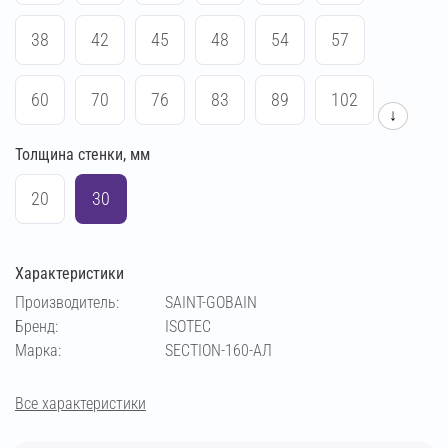
38
42
45
48
54
57
60
70
76
83
89
102
↓
Толщина стенки, мм
108
114
133
140
159
169
20
30
194
219
273
64
Характеристики
Производитель:
SAINT-GOBAIN
Бренд:
ISOTEC
Марка:
SECTION-160-АЛ
Все характеристики