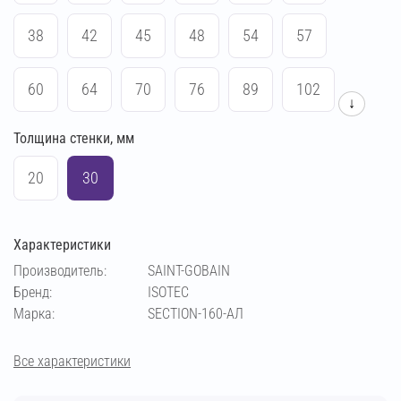
38
42
45
48
54
57
60
64
70
76
89
102
↓
Толщина стенки, мм
108
114
133
140
159
169
20
30
194
219
273
83
Характеристики
Производитель:
SAINT-GOBAIN
Бренд:
ISOTEC
Марка:
SECTION-160-АЛ
Все характеристики