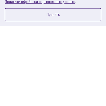
.
Политике обработки персональных данных
0
Принять
Главная
Избранное
Корзина
Каталог
127083, Москва, ул. 8 Марта, д. 1, стр.12, пом. 4/31
Пн-Пт: 09:00-18:00
+7 (495) 080 08 68
sales@anth.ru