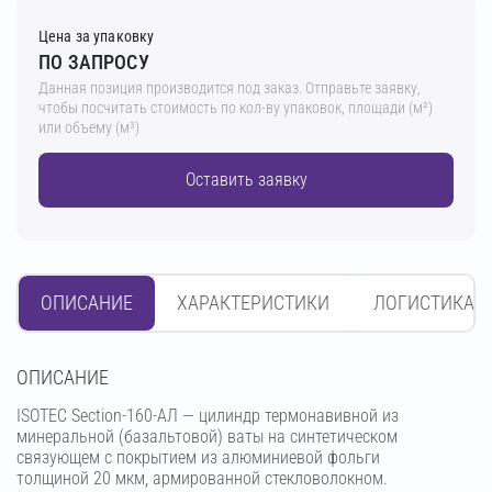
Цена за упаковку
ПО ЗАПРОСУ
Данная позиция производится под заказ. Отправьте заявку,
чтобы посчитать стоимость по кол-ву упаковок, площади (м²)
или объему (м³)
Оставить заявку
ОПИСАНИЕ
ХАРАКТЕРИСТИКИ
ЛОГИСТИКА
OПИСАНИЕ
ISOTEC Section-160-АЛ — цилиндр термонавивной из
минеральной (базальтовой) ваты на синтетическом
связующем с покрытием из алюминиевой фольги
толщиной 20 мкм, армированной стекловолокном.