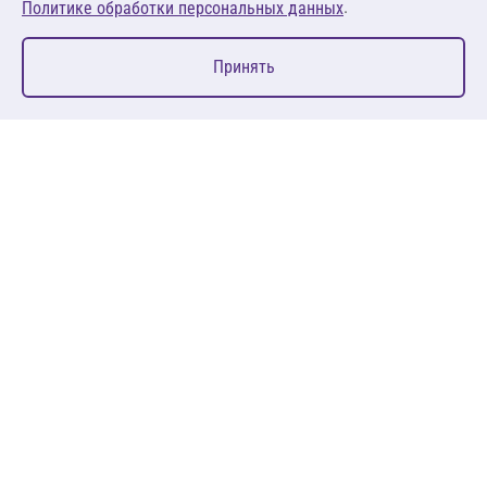
.
Политике обработки персональных данных
0
Принять
Главная
Избранное
Корзина
Каталог
127083, Москва, ул. 8 Марта, д. 1, стр.12, пом. 4/31
Пн-Пт: 09:00-18:00
+7 (495) 080 08 68
sales@anth.ru