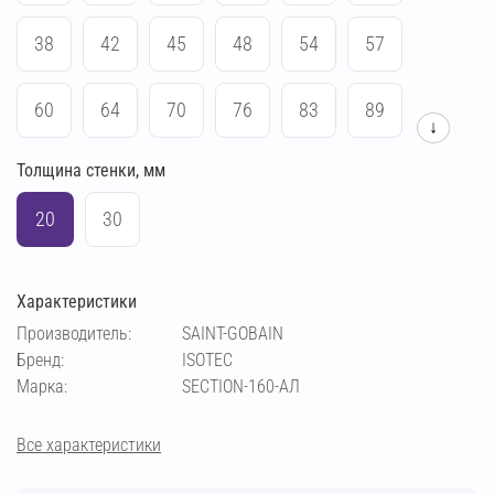
38
42
45
48
54
57
60
64
70
76
83
89
↓
Толщина стенки, мм
102
108
114
133
140
159
20
30
169
194
219
273
Характеристики
Производитель:
SAINT-GOBAIN
Бренд:
ISOTEC
Марка:
SECTION-160-АЛ
Все характеристики