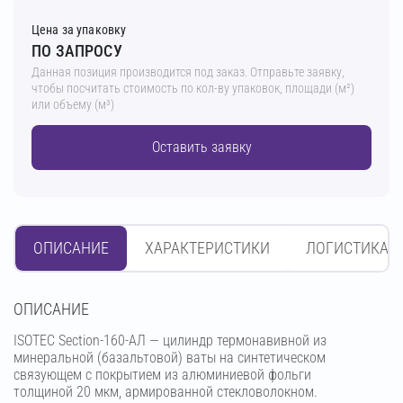
Цена за упаковку
ПО ЗАПРОСУ
Данная позиция производится под заказ. Отправьте заявку,
чтобы посчитать стоимость по кол-ву упаковок, площади (м²)
или объему (м³)
Оставить заявку
ОПИСАНИЕ
ХАРАКТЕРИСТИКИ
ЛОГИСТИКА
OПИСАНИЕ
ISOTEC Section-160-АЛ — цилиндр термонавивной из
минеральной (базальтовой) ваты на синтетическом
связующем с покрытием из алюминиевой фольги
толщиной 20 мкм, армированной стекловолокном.