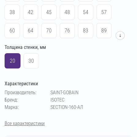
38
42
45
48
54
57
60
64
70
76
83
89
↓
Толщина стенки, мм
102
108
114
133
140
159
20
30
169
194
219
273
Характеристики
Производитель:
SAINT-GOBAIN
Бренд:
ISOTEC
Марка:
SECTION-160-АЛ
Все характеристики