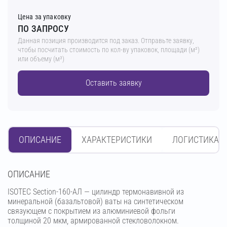
Цена за упаковку
ПО ЗАПРОСУ
Данная позиция производится под заказ. Отправьте заявку,
чтобы посчитать стоимость по кол-ву упаковок, площади (м²)
или объему (м³)
Оставить заявку
ОПИСАНИЕ
ХАРАКТЕРИСТИКИ
ЛОГИСТИКА
OПИСАНИЕ
ISOTEC Section-160-АЛ — цилиндр термонавивной из
минеральной (базальтовой) ваты на синтетическом
связующем с покрытием из алюминиевой фольги
толщиной 20 мкм, армированной стекловолокном.