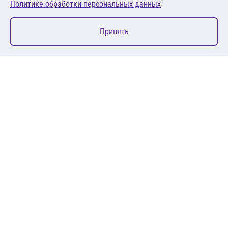
.
Политике обработки персональных данных
0
Принять
Главная
Избранное
Корзина
Каталог
127083, Москва, ул. 8 Марта, д. 1, стр.12, пом. 4/31
Пн-Пт: 09:00-18:00
+7 (495) 080 08 68
sales@anth.ru