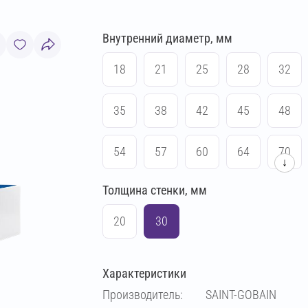
Внутренний диаметр, мм
18
21
25
28
32
35
38
42
45
48
54
57
60
64
70
↓
Толщина стенки, мм
76
83
89
108
20
30
114
133
140
159
Характеристики
169
194
219
273
Производитель:
SAINT-GOBAIN