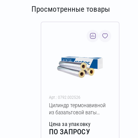
Просмотренные товары
Арт.: 0792.002526
Цилиндр термонавивной
из базальтовой ваты
ISOTEC Section-160-АЛ
Цена за упаковку
30х102-1200 мм
ПО ЗАПРОСУ