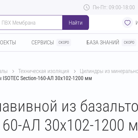
Пн-Пт: 09:00-18:00
Найти
РОЕКТЫ
СЕРВИСЫ
БАЗА ЗНАНИЙ
СКОРО
СКОРО
алы
техническая изоляция
цилиндры из минеральн
 ISOTEC Section-160-АЛ 30х102-1200 мм
авивной из базальт
160-АЛ 30х102-1200 