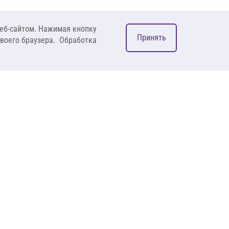
еб-сайтом. Нажимая кнопку
Принять
своего браузера. Обработка
М
ком
127083, Москва, ул. 8
Марта, д. 1, стр.12,
пом. 4/31