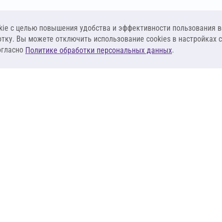
ie c целью повышения удобства и эффективности пользования в
отку. Вы можете отключить использование cookies в настройках 
огласно
.
Политике обработки персональных данных
КЛИЕНТАМ
ПОСТАВЩИКА
Материалы
Наши партнеры
Системы
Стать поставщи
оизоляция
Сервисы
Калькуляторы
База знаний