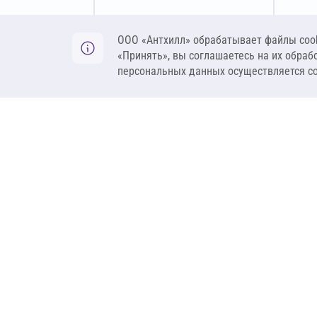
Оставить заявку
ООО «Антхилл» обрабатывает файлы cook
«Принять», вы соглашаетесь на их обраб
персональных данных осуществляется с
ANT
ПРОДУКЦИЯ
О компании
Теплоизоляция
Бренды
Гидроизоляция
Проекты
Ветрозащита и пар
Контакты
Крепеж
Вакансии
Комплектующие
Ребрендинг
Геосинтетика