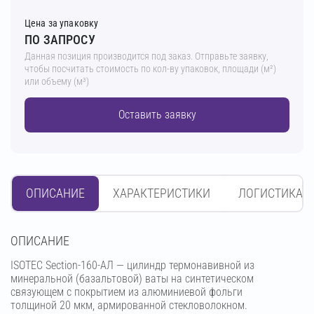
Цена за упаковку
ПО ЗАПРОСУ
Данная позиция производится под заказ. Отправьте заявку,
чтобы посчитать стоимость по кол-ву упаковок, площади (м²)
или объему (м³)
Оставить заявку
ОПИСАНИЕ
ХАРАКТЕРИСТИКИ
ЛОГИСТИКА
OПИСАНИЕ
ISOTEC Section-160-АЛ — цилиндр термонавивной из
минеральной (базальтовой) ваты на синтетическом
связующем с покрытием из алюминиевой фольги
толщиной 20 мкм, армированной стекловолокном.