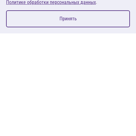
.
Политике обработки персональных данных
0
Принять
Главная
Избранное
Корзина
Каталог
127083, Москва, ул. 8 Марта, д. 1, стр.12, пом. 4/31
Пн-Пт: 09:00-18:00
+7 (495) 080 08 68
sales@anth.ru