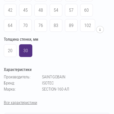
42
45
48
54
57
60
64
70
76
83
89
102
↓
Толщина стенки, мм
108
114
133
140
159
169
20
30
194
219
273
21
Характеристики
Производитель:
SAINT-GOBAIN
Бренд:
ISOTEC
Марка:
SECTION-160-АЛ
Все характеристики