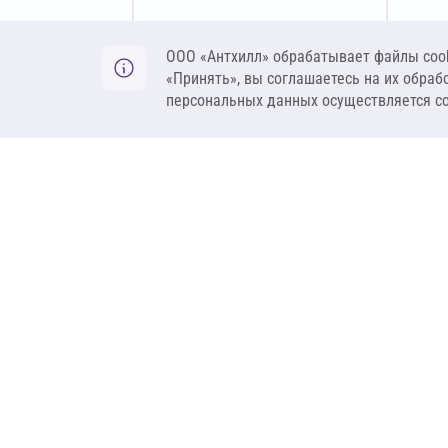
Оставить заявку
ООО «Антхилл» обрабатывает файлы cook
«Принять», вы соглашаетесь на их обраб
персональных данных осуществляется с
ANT
ПРОДУКЦИЯ
О компании
Теплоизоляция
Бренды
Гидроизоляция
Проекты
Ветрозащита и пар
Контакты
Крепеж
Вакансии
Комплектующие
Ребрендинг
Геосинтетика