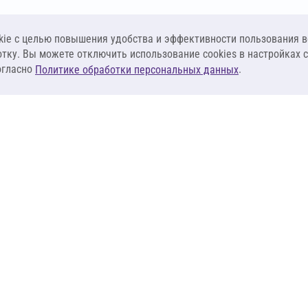
ie c целью повышения удобства и эффективности пользования в
отку. Вы можете отключить использование cookies в настройках 
огласно
.
Политике обработки персональных данных
КЛИЕНТАМ
ПОСТАВЩИКА
Материалы
Наши партнеры
Системы
Стать поставщи
оизоляция
Сервисы
Калькуляторы
База знаний