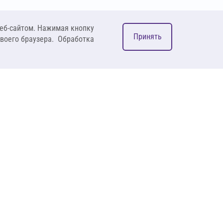
еб-сайтом. Нажимая кнопку
Принять
своего браузера. Обработка
М
ком
127083, Москва, ул. 8
Марта, д. 1, стр.12,
пом. 4/31