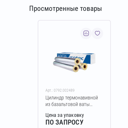
Просмотренные товары
Арт.: 0792.002489
Цилиндр термонавивной
из базальтовой ваты
ISOTEC Section-160-АЛ
Цена за упаковку
20х48-1200 мм
ПО ЗАПРОСУ