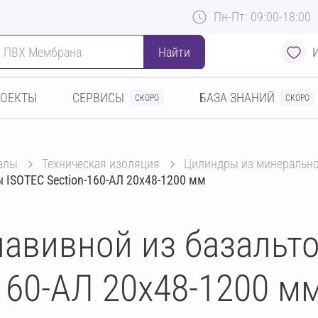
Пн-Пт: 09:00-18:00
Найти
РОЕКТЫ
СЕРВИСЫ
БАЗА ЗНАНИЙ
СКОРО
СКОРО
алы
техническая изоляция
цилиндры из минеральн
 ISOTEC Section-160-АЛ 20х48-1200 мм
авивной из базальт
160-АЛ 20х48-1200 м