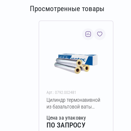
Просмотренные товары
Арт.: 0792.002481
Цилиндр термонавивной
из базальтовой ваты
ISOTEC Section-160-АЛ
Цена за упаковку
20х21-1200 мм
ПО ЗАПРОСУ