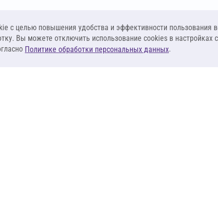
ie c целью повышения удобства и эффективности пользования в
отку. Вы можете отключить использование cookies в настройках 
огласно
.
Политике обработки персональных данных
КЛИЕНТАМ
ПОСТАВЩИКА
Материалы
Наши партнеры
Системы
Стать поставщи
оизоляция
Сервисы
Калькуляторы
База знаний