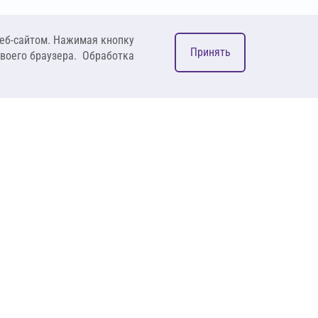
еб-сайтом. Нажимая кнопку
Принять
своего браузера. Обработка
М
ком
127083, Москва, ул. 8
Марта, д. 1, стр.12,
пом. 4/31