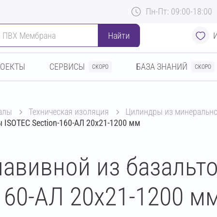
Пн-Пт: 09:00-18:00
Найти
РОЕКТЫ
СЕРВИСЫ
БАЗА ЗНАНИЙ
СКОРО
СКОРО
алы
техническая изоляция
цилиндры из минеральн
 ISOTEC Section-160-АЛ 20х21-1200 мм
авивной из базальт
160-АЛ 20х21-1200 м