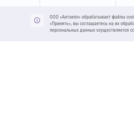
Оставить заявку
ООО «Антхилл» обрабатывает файлы cook
«Принять», вы соглашаетесь на их обраб
персональных данных осуществляется с
ANT
ПРОДУКЦИЯ
О компании
Теплоизоляция
Бренды
Гидроизоляция
Проекты
Ветрозащита и пар
Контакты
Крепеж
Вакансии
Комплектующие
Ребрендинг
Геосинтетика