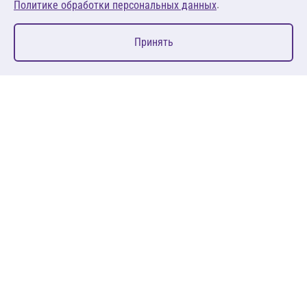
.
Политике обработки персональных данных
0
Принять
Главная
Избранное
Корзина
Каталог
127083, Москва, ул. 8 Марта, д. 1, стр.12, пом. 4/31
Пн-Пт: 09:00-18:00
+7 (495) 080 08 68
sales@anth.ru