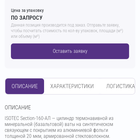
Цена за упаковку
ПО ЗАПРОСУ
Данная позиция производится под заказ. Отправьте заявку,
чтобы посчитать стоимость по кол-ву упаковок, площади (м²)
или объему (м³)
Оставить заявку
ОПИСАНИЕ
ХАРАКТЕРИСТИКИ
ЛОГИСТИКА
OПИСАНИЕ
ISOTEC Section-160-АЛ — цилиндр термонавивной из
минеральной (базальтовой) ваты на синтетическом
связующем с покрытием из алюминиевой фольги
толщиной 20 мкм, армированной стекловолокном.