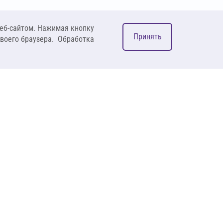
еб-сайтом. Нажимая кнопку
Принять
своего браузера. Обработка
М
ком
127083, Москва, ул. 8
Марта, д. 1, стр.12,
пом. 4/31