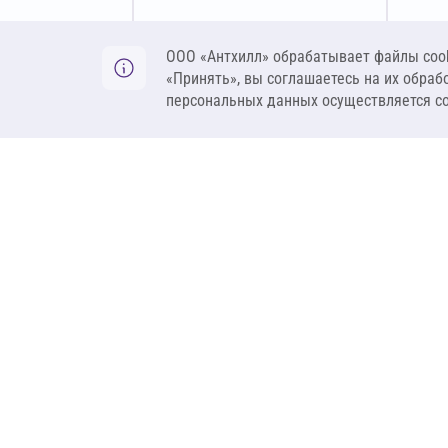
Оставить заявку
ООО «Антхилл» обрабатывает файлы cook
«Принять», вы соглашаетесь на их обраб
персональных данных осуществляется с
ANT
ПРОДУКЦИЯ
О компании
Теплоизоляция
Бренды
Гидроизоляция
Проекты
Ветрозащита и пар
Контакты
Крепеж
Вакансии
Комплектующие
Ребрендинг
Геосинтетика