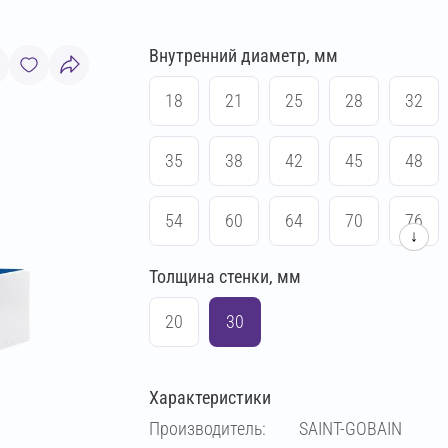
Внутренний диаметр, мм
18
21
25
28
32
35
38
42
45
48
54
60
64
70
76
↓
Толщина стенки, мм
83
89
102
108
20
30
114
133
140
159
Характеристики
169
194
219
273
Производитель:
SAINT-GOBAIN