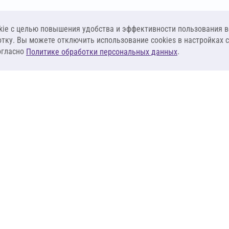
ie c целью повышения удобства и эффективности пользования в
отку. Вы можете отключить использование cookies в настройках 
огласно
.
Политике обработки персональных данных
КЛИЕНТАМ
ПОСТАВЩИКА
Материалы
Наши партнеры
Системы
Стать поставщи
оизоляция
Сервисы
Калькуляторы
База знаний