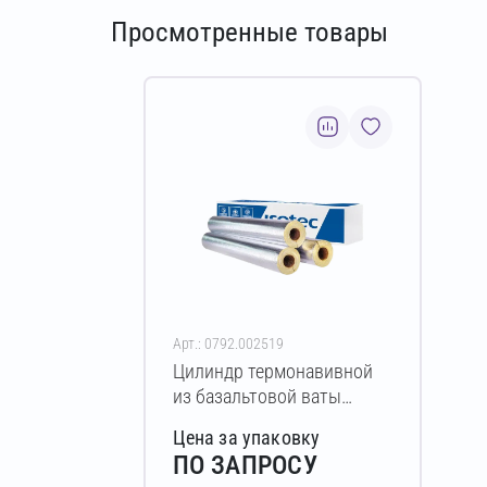
Просмотренные товары
Арт.: 0792.002519
Цилиндр термонавивной
из базальтовой ваты
ISOTEC Section-160-АЛ
Цена за упаковку
30х57-1200 мм
ПО ЗАПРОСУ