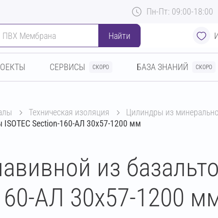
Пн-Пт: 09:00-18:00
Найти
РОЕКТЫ
СЕРВИСЫ
БАЗА ЗНАНИЙ
СКОРО
СКОРО
алы
техническая изоляция
цилиндры из минеральн
 ISOTEC Section-160-АЛ 30х57-1200 мм
авивной из базальт
160-АЛ 30х57-1200 м