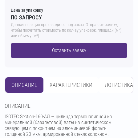
Цена за упаковку
ПО ЗАПРОСУ
Данная позиция производится под заказ. Отправьте заявку,
чтобы посчитать стоимость по кол-ву упаковок, площади (м²)
или объему (м³)
Оставить заявку
ОПИСАНИЕ
ХАРАКТЕРИСТИКИ
ЛОГИСТИКА
OПИСАНИЕ
ISOTEC Section-160-АЛ — цилиндр термонавивной из
минеральной (базальтовой) ваты на синтетическом
связующем с покрытием из алюминиевой фольги
толщиной 20 мкм, армированной стекловолокном.