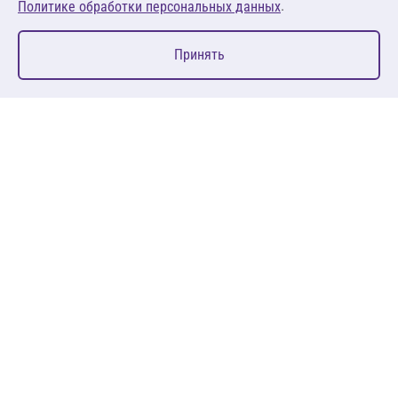
.
Политике обработки персональных данных
0
Принять
Главная
Избранное
Корзина
Каталог
127083, Москва, ул. 8 Марта, д. 1, стр.12, пом. 4/31
Пн-Пт: 09:00-18:00
+7 (495) 080 08 68
sales@anth.ru