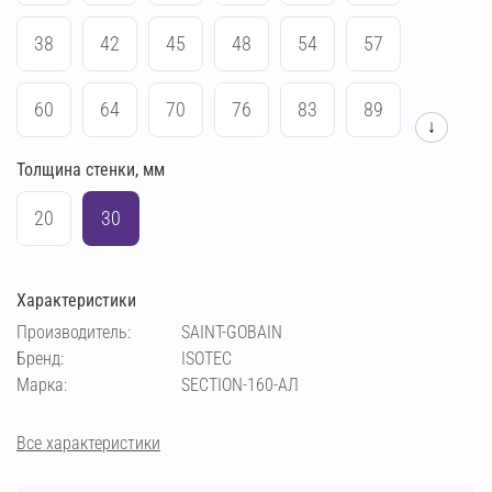
38
42
45
48
54
57
60
64
70
76
83
89
↓
Толщина стенки, мм
102
108
114
133
140
159
20
30
169
219
273
194
Характеристики
Производитель:
SAINT-GOBAIN
Бренд:
ISOTEC
Марка:
SECTION-160-АЛ
Все характеристики