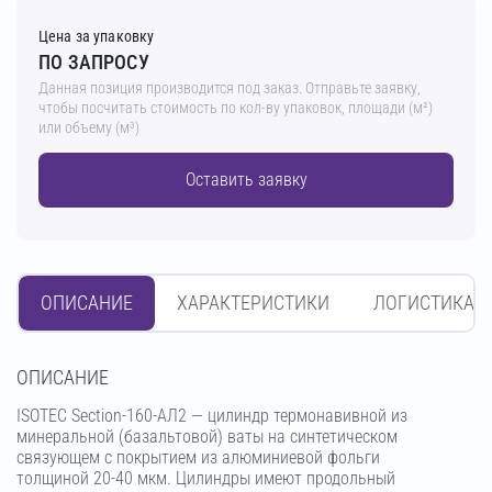
Цена за упаковку
ПО ЗАПРОСУ
Данная позиция производится под заказ. Отправьте заявку,
чтобы посчитать стоимость по кол-ву упаковок, площади (м²)
или объему (м³)
Оставить заявку
ОПИСАНИЕ
ХАРАКТЕРИСТИКИ
ЛОГИСТИКА
OПИСАНИЕ
ISOTEC Section-160-АЛ2 — цилиндр термонавивной из
минеральной (базальтовой) ваты на синтетическом
связующем с покрытием из алюминиевой фольги
толщиной 20-40 мкм. Цилиндры имеют продольный