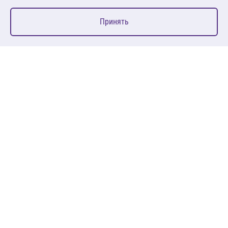
0
Принять
Главная
Избранное
Корзина
Каталог
127083, Москва, ул. 8 Марта, д. 1, стр.12, пом. 4/31
Пн-Пт: 09:00-18:00
+7 (495) 080 08 68
sales@anth.ru
ANT
КЛИЕНТАМ