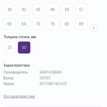
38
42
45
48
54
57
60
64
70
76
83
89
↓
Толщина стенки, мм
102
108
114
140
159
169
20
30
194
219
273
133
Характеристики
Производитель:
SAINT-GOBAIN
Бренд:
ISOTEC
Марка:
SECTION-160-АЛ2
Все характеристики