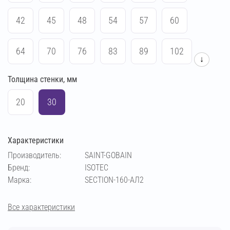
42
45
48
54
57
60
64
70
76
83
89
102
↓
Толщина стенки, мм
108
114
133
140
159
169
20
30
194
219
273
28
Характеристики
Производитель:
SAINT-GOBAIN
Бренд:
ISOTEC
Марка:
SECTION-160-АЛ2
Все характеристики