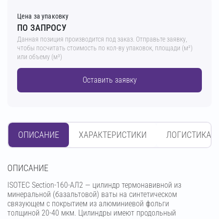
Цена за упаковку
ПО ЗАПРОСУ
Данная позиция производится под заказ. Отправьте заявку,
чтобы посчитать стоимость по кол-ву упаковок, площади (м²)
или объему (м³)
Оставить заявку
ОПИСАНИЕ
ХАРАКТЕРИСТИКИ
ЛОГИСТИКА
OПИСАНИЕ
ISOTEC Section-160-АЛ2 — цилиндр термонавивной из
минеральной (базальтовой) ваты на синтетическом
связующем с покрытием из алюминиевой фольги
толщиной 20-40 мкм. Цилиндры имеют продольный