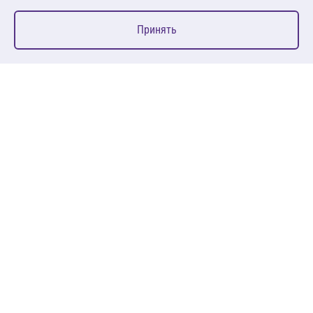
0
Принять
Главная
Избранное
Корзина
Каталог
127083, Москва, ул. 8 Марта, д. 1, стр.12, пом. 4/31
Пн-Пт: 09:00-18:00
+7 (495) 080 08 68
sales@anth.ru
ANT
КЛИЕНТАМ