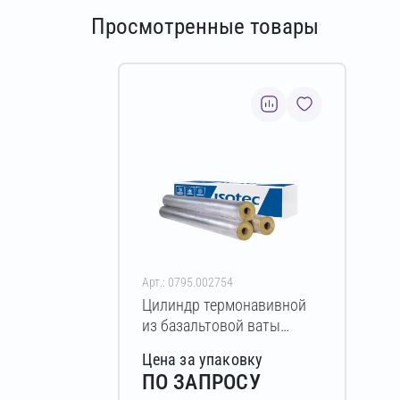
Просмотренные товары
Арт.: 0795.002754
Цилиндр термонавивной
из базальтовой ваты
ISOTEC Section-160-АЛ2
Цена за упаковку
30х70-1200 мм
ПО ЗАПРОСУ