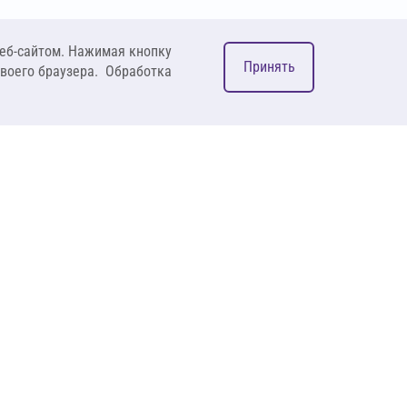
еб-сайтом. Нажимая кнопку
Принять
своего браузера. Обработка
М
ком
127083, Москва, ул. 8
Марта, д. 1, стр.12,
пом. 4/31