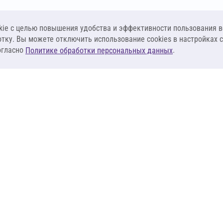
ie c целью повышения удобства и эффективности пользования в
отку. Вы можете отключить использование cookies в настройках 
огласно
.
Политике обработки персональных данных
КЛИЕНТАМ
ПОСТАВЩИКА
Материалы
Наши партнеры
Системы
Стать поставщи
оизоляция
Сервисы
Калькуляторы
База знаний