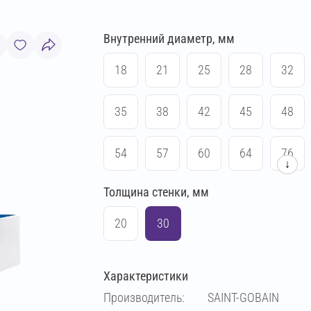
Внутренний диаметр, мм
18
21
25
28
32
35
38
42
45
48
54
57
60
64
76
↓
Толщина стенки, мм
83
89
102
108
20
30
114
133
140
159
Характеристики
169
194
219
273
Производитель:
SAINT-GOBAIN