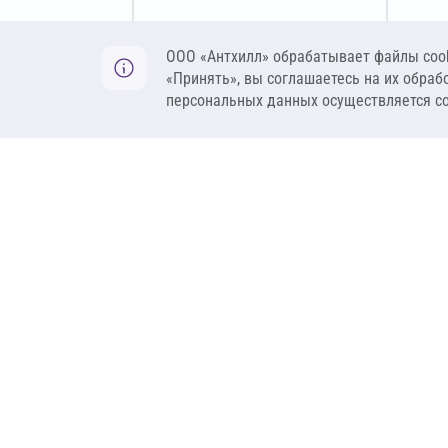
Оставить заявку
ООО «Антхилл» обрабатывает файлы cook
«Принять», вы соглашаетесь на их обраб
персональных данных осуществляется с
ANT
ПРОДУКЦИЯ
О компании
Теплоизоляция
Бренды
Гидроизоляция
Проекты
Ветрозащита и пар
Контакты
Крепеж
Вакансии
Комплектующие
Ребрендинг
Геосинтетика