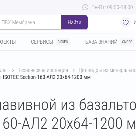
Пн-Пт: 09:00-18:00
Найти
РОЕКТЫ
СЕРВИСЫ
БАЗА ЗНАНИЙ
СКОРО
СКОРО
алы
техническая изоляция
цилиндры из минеральн
 ISOTEC Section-160-АЛ2 20х64-1200 мм
авивной из базальт
160-АЛ2 20х64-1200 