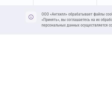
Оставить заявку
ООО «Антхилл» обрабатывает файлы cook
«Принять», вы соглашаетесь на их обраб
персональных данных осуществляется с
ANT
ПРОДУКЦИЯ
О компании
Теплоизоляция
Бренды
Гидроизоляция
Проекты
Ветрозащита и пар
Контакты
Крепеж
Вакансии
Комплектующие
Ребрендинг
Геосинтетика