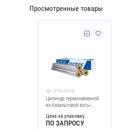
Просмотренные товары
Арт.: 0795.002725
Цилиндр термонавивной
из базальтовой ваты
ISOTEC Section-160-АЛ2
Цена за упаковку
20х64-1200 мм
ПО ЗАПРОСУ