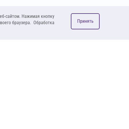
еб-сайтом. Нажимая кнопку
Принять
своего браузера. Обработка
М
ком
127083, Москва, ул. 8
Марта, д. 1, стр.12,
пом. 4/31