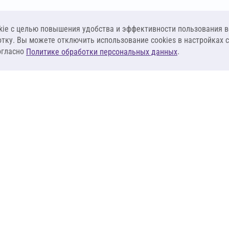
ie c целью повышения удобства и эффективности пользования в
отку. Вы можете отключить использование cookies в настройках 
огласно
.
Политике обработки персональных данных
КЛИЕНТАМ
ПОСТАВЩИКА
Материалы
Наши партнеры
Системы
Стать поставщи
оизоляция
Сервисы
Калькуляторы
База знаний