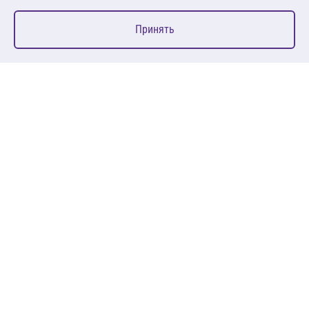
0
Принять
Главная
Избранное
Корзина
Каталог
127083, Москва, ул. 8 Марта, д. 1, стр.12, пом. 4/31
Пн-Пт: 09:00-18:00
+7 (495) 080 08 68
sales@anth.ru
ANT
КЛИЕНТАМ