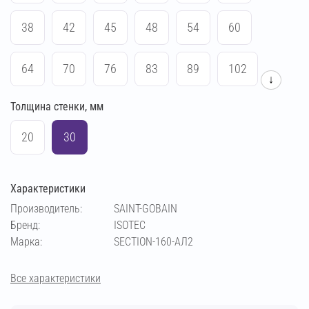
38
42
45
48
54
60
64
70
76
83
89
102
↓
Толщина стенки, мм
108
114
133
140
159
169
20
30
194
219
273
57
Характеристики
Производитель:
SAINT-GOBAIN
Бренд:
ISOTEC
Марка:
SECTION-160-АЛ2
Все характеристики