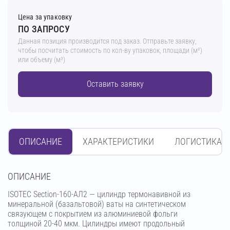
Цена за упаковку
ПО ЗАПРОСУ
Данная позиция производится под заказ. Отправьте заявку,
чтобы посчитать стоимость по кол-ву упаковок, площади (м²)
или объему (м³)
Оставить заявку
ОПИСАНИЕ
ХАРАКТЕРИСТИКИ
ЛОГИСТИКА
OПИСАНИЕ
ISOTEC Section-160-АЛ2 — цилиндр термонавивной из
минеральной (базальтовой) ваты на синтетическом
связующем с покрытием из алюминиевой фольги
толщиной 20-40 мкм. Цилиндры имеют продольный