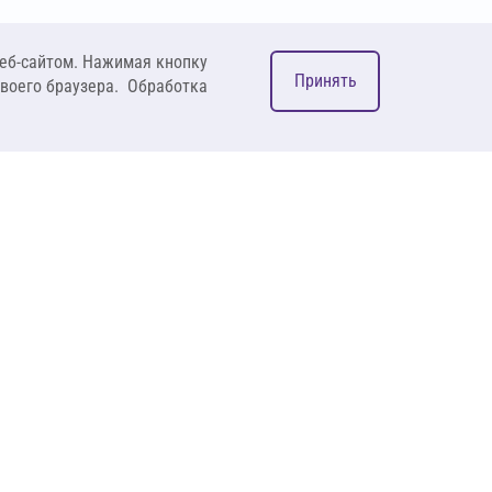
еб-сайтом. Нажимая кнопку
Принять
своего браузера. Обработка
М
ком
127083, Москва, ул. 8
Марта, д. 1, стр.12,
пом. 4/31