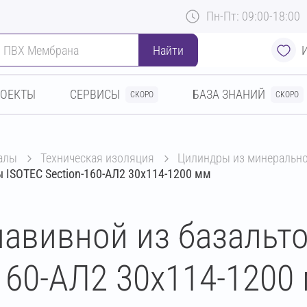
Пн-Пт: 09:00-18:00
Найти
РОЕКТЫ
СЕРВИСЫ
БАЗА ЗНАНИЙ
СКОРО
СКОРО
алы
техническая изоляция
цилиндры из минеральн
 ISOTEC Section-160-АЛ2 30х114-1200 мм
авивной из базальт
160-АЛ2 30х114-1200