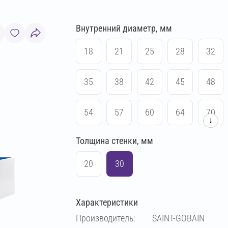
Внутренний диаметр, мм
18
21
25
28
32
35
38
42
45
48
54
57
60
64
70
↓
Толщина стенки, мм
76
83
89
102
20
30
108
133
140
159
Характеристики
169
194
219
273
Производитель:
SAINT-GOBAIN