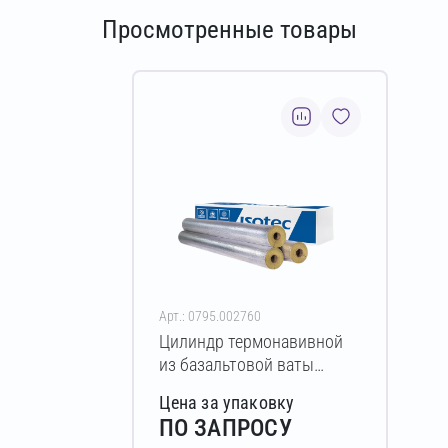
Просмотренные товары
Арт.: 0795.002760
Цилиндр термонавивной
из базальтовой ваты
ISOTEC Section-160-АЛ2
Цена за упаковку
30х114-1200 мм
ПО ЗАПРОСУ