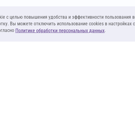
ie c целью повышения удобства и эффективности пользования в
отку. Вы можете отключить использование cookies в настройках 
огласно
.
Политике обработки персональных данных
КЛИЕНТАМ
ПОСТАВЩИКА
Материалы
Наши партнеры
Системы
Стать поставщи
оизоляция
Сервисы
Калькуляторы
База знаний