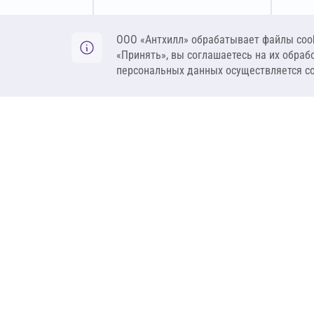
Оставить заявку
ООО «Антхилл» обрабатывает файлы cook
«Принять», вы соглашаетесь на их обраб
персональных данных осуществляется с
ANT
ПРОДУКЦИЯ
О компании
Теплоизоляция
Бренды
Гидроизоляция
Проекты
Ветрозащита и пар
Контакты
Крепеж
Вакансии
Комплектующие
Ребрендинг
Геосинтетика