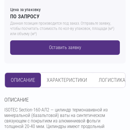
Цена за упаковку
ПО ЗАПРОСУ
Данная позиция производится под заказ. Отправьте заявку,
чтобы посчитать стоимость по кол-ву упаковок, площади (м²)
или объему (м³)
Оставить заявку
ОПИСАНИЕ
ХАРАКТЕРИСТИКИ
ЛОГИСТИКА
OПИСАНИЕ
ISOTEC Section-160-АЛ2 — цилиндр термонавивной из
минеральной (базальтовой) ваты на синтетическом
связующем с покрытием из алюминиевой фольги
толщиной 20-40 мкм. Цилиндры имеют продольный