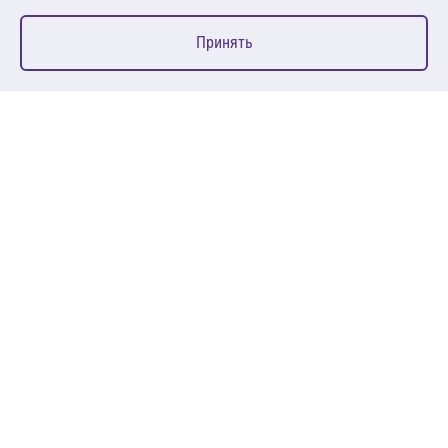
0
Принять
Главная
Избранное
Корзина
Каталог
127083, Москва, ул. 8 Марта, д. 1, стр.12, пом. 4/31
Пн-Пт: 09:00-18:00
+7 (495) 080 08 68
sales@anth.ru
ANT
КЛИЕНТАМ