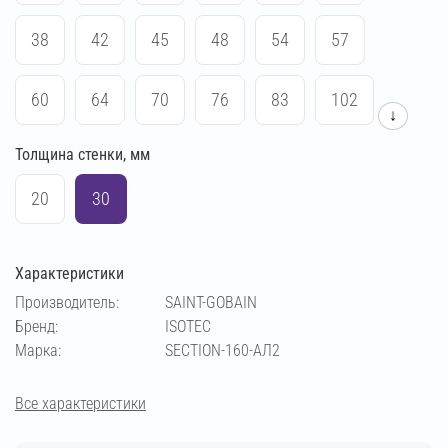
38
42
45
48
54
57
60
64
70
76
83
102
↓
Толщина стенки, мм
108
114
133
140
159
169
20
30
194
219
273
89
Характеристики
Производитель:
SAINT-GOBAIN
Бренд:
ISOTEC
Марка:
SECTION-160-АЛ2
Все характеристики