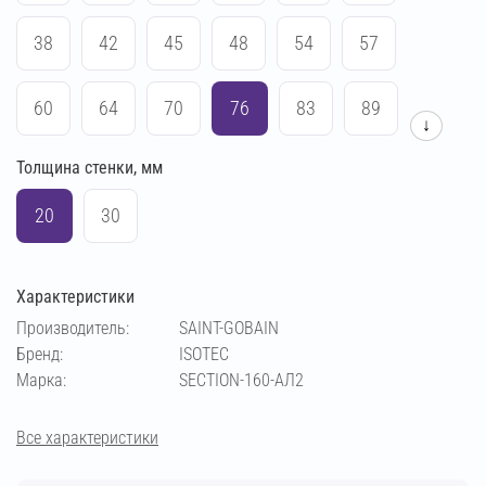
38
42
45
48
54
57
60
64
70
76
83
89
↓
Толщина стенки, мм
102
108
114
133
140
159
20
30
169
194
219
273
Характеристики
Производитель:
SAINT-GOBAIN
Бренд:
ISOTEC
Марка:
SECTION-160-АЛ2
Все характеристики