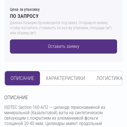
Цена за упаковку
ПО ЗАПРОСУ
Данная позиция производится под заказ. Отправьте заявку,
чтобы посчитать стоимость по кол-ву упаковок, площади (м²)
или объему (м³)
Оставить заявку
ОПИСАНИЕ
ХАРАКТЕРИСТИКИ
ЛОГИСТИКА
OПИСАНИЕ
ISOTEC Section-160-АЛ2 — цилиндр термонавивной из
минеральной (базальтовой) ваты на синтетическом
связующем с покрытием из алюминиевой фольги
толщиной 20-40 мкм. Цилиндры имеют продольный