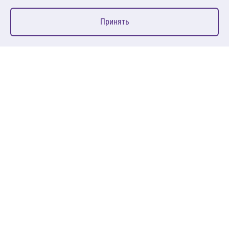
0
Принять
Главная
Избранное
Корзина
Каталог
127083, Москва, ул. 8 Марта, д. 1, стр.12, пом. 4/31
Пн-Пт: 09:00-18:00
+7 (495) 080 08 68
sales@anth.ru
ANT
КЛИЕНТАМ