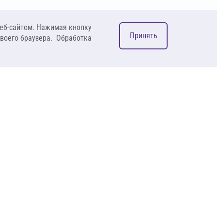
еб-сайтом. Нажимая кнопку
Принять
своего браузера. Обработка
М
ком
127083, Москва, ул. 8
Марта, д. 1, стр.12,
пом. 4/31