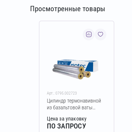
Просмотренные товары
Арт.: 0795.002723
Цилиндр термонавивной
из базальтовой ваты
ISOTEC Section-160-АЛ2
Цена за упаковку
20х57-1200 мм
ПО ЗАПРОСУ