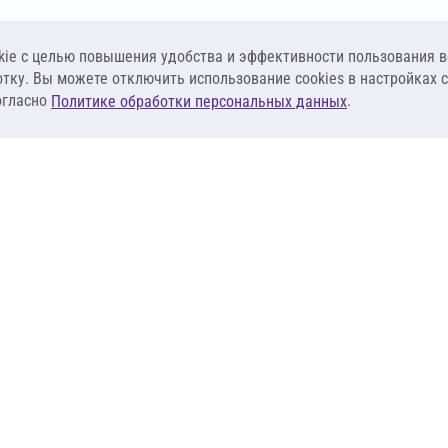
ie c целью повышения удобства и эффективности пользования в
отку. Вы можете отключить использование cookies в настройках 
огласно
.
Политике обработки персональных данных
КЛИЕНТАМ
ПОСТАВЩИКА
Материалы
Наши партнеры
Системы
Стать поставщи
оизоляция
Сервисы
Калькуляторы
База знаний