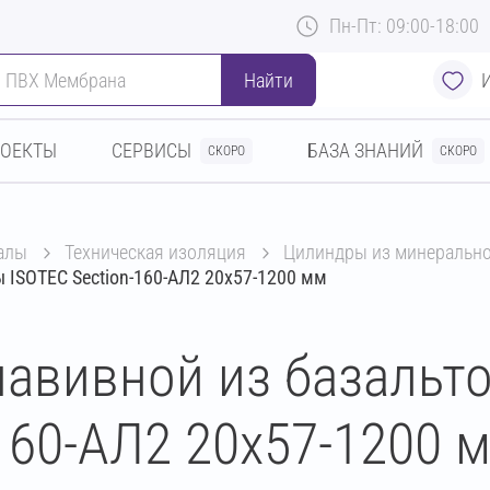
Пн-Пт: 09:00-18:00
Найти
РОЕКТЫ
СЕРВИСЫ
БАЗА ЗНАНИЙ
СКОРО
СКОРО
алы
техническая изоляция
цилиндры из минеральн
 ISOTEC Section-160-АЛ2 20х57-1200 мм
авивной из базальт
160-АЛ2 20х57-1200 