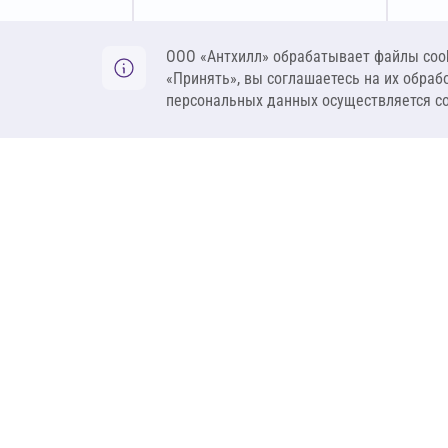
Оставить заявку
ООО «Антхилл» обрабатывает файлы cook
«Принять», вы соглашаетесь на их обраб
персональных данных осуществляется с
ANT
ПРОДУКЦИЯ
О компании
Теплоизоляция
Бренды
Гидроизоляция
Проекты
Ветрозащита и пар
Контакты
Крепеж
Вакансии
Комплектующие
Ребрендинг
Геосинтетика