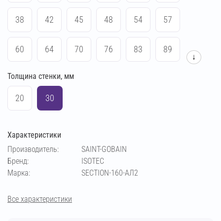
38
42
45
48
54
57
60
64
70
76
83
89
↓
Толщина стенки, мм
102
114
133
140
159
169
20
30
194
219
273
108
Характеристики
Производитель:
SAINT-GOBAIN
Бренд:
ISOTEC
Марка:
SECTION-160-АЛ2
Все характеристики