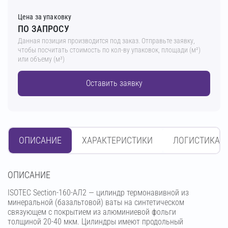
Цена за упаковку
ПО ЗАПРОСУ
Данная позиция производится под заказ. Отправьте заявку,
чтобы посчитать стоимость по кол-ву упаковок, площади (м²)
или объему (м³)
Оставить заявку
ОПИСАНИЕ
ХАРАКТЕРИСТИКИ
ЛОГИСТИКА
OПИСАНИЕ
ISOTEC Section-160-АЛ2 — цилиндр термонавивной из
минеральной (базальтовой) ваты на синтетическом
связующем с покрытием из алюминиевой фольги
толщиной 20-40 мкм. Цилиндры имеют продольный