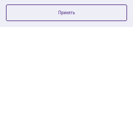
0
Принять
Главная
Избранное
Корзина
Каталог
127083, Москва, ул. 8 Марта, д. 1, стр.12, пом. 4/31
Пн-Пт: 09:00-18:00
+7 (495) 080 08 68
sales@anth.ru
ANT
КЛИЕНТАМ