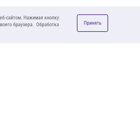
еб-сайтом. Нажимая кнопку
Принять
своего браузера. Обработка
М
ком
127083, Москва, ул. 8
Марта, д. 1, стр.12,
пом. 4/31