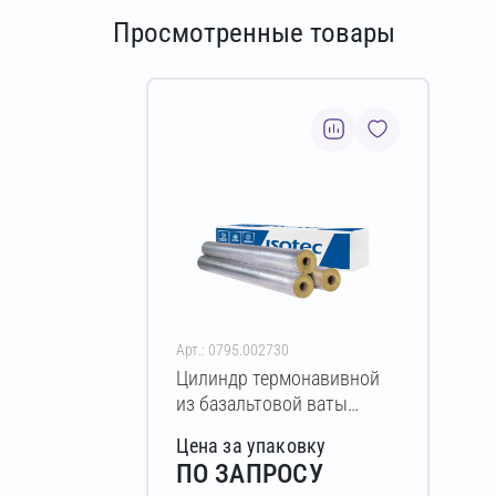
Просмотренные товары
Арт.: 0795.002730
Цилиндр термонавивной
из базальтовой ваты
ISOTEC Section-160-АЛ2
Цена за упаковку
20х102-1200 мм
ПО ЗАПРОСУ