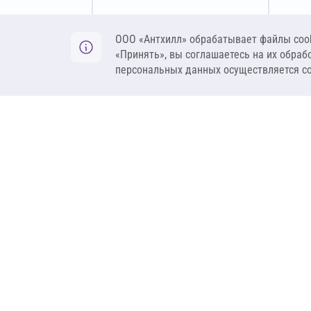
Оставить заявку
ООО «Антхилл» обрабатывает файлы cook
«Принять», вы соглашаетесь на их обраб
персональных данных осуществляется с
ANT
ПРОДУКЦИЯ
О компании
Теплоизоляция
Бренды
Гидроизоляция
Проекты
Ветрозащита и пар
Контакты
Крепеж
Вакансии
Комплектующие
Ребрендинг
Геосинтетика