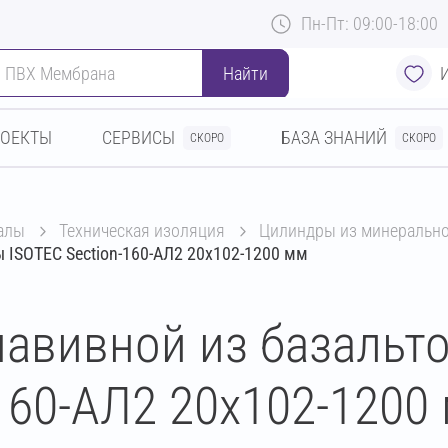
Пн-Пт: 09:00-18:00
Найти
РОЕКТЫ
СЕРВИСЫ
БАЗА ЗНАНИЙ
СКОРО
СКОРО
алы
техническая изоляция
цилиндры из минеральн
 ISOTEC Section-160-АЛ2 20х102-1200 мм
авивной из базальт
160-АЛ2 20х102-1200