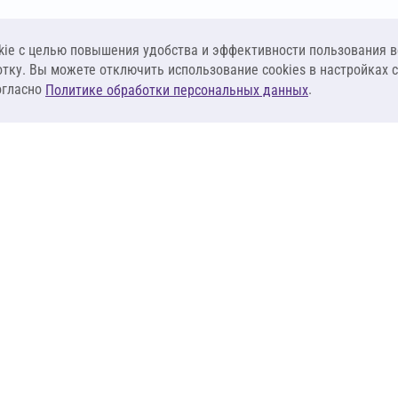
ie c целью повышения удобства и эффективности пользования в
отку. Вы можете отключить использование cookies в настройках 
огласно
.
Политике обработки персональных данных
КЛИЕНТАМ
ПОСТАВЩИКА
Материалы
Наши партнеры
Системы
Стать поставщи
оизоляция
Сервисы
Калькуляторы
База знаний