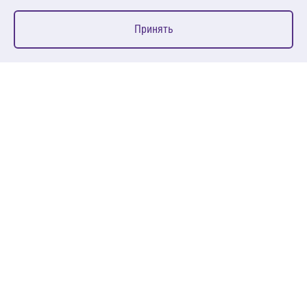
0
Принять
Главная
Избранное
Корзина
Каталог
127083, Москва, ул. 8 Марта, д. 1, стр.12, пом. 4/31
Пн-Пт: 09:00-18:00
+7 (495) 080 08 68
sales@anth.ru
ANT
КЛИЕНТАМ