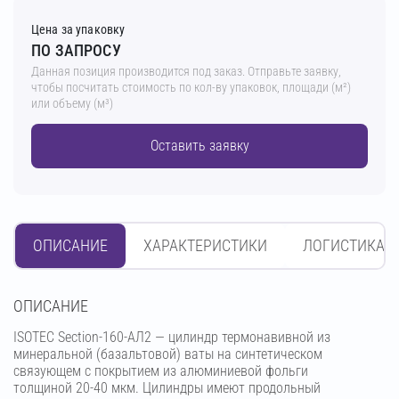
Цена за упаковку
ПО ЗАПРОСУ
Данная позиция производится под заказ. Отправьте заявку,
чтобы посчитать стоимость по кол-ву упаковок, площади (м²)
или объему (м³)
Оставить заявку
ОПИСАНИЕ
ХАРАКТЕРИСТИКИ
ЛОГИСТИКА
OПИСАНИЕ
ISOTEC Section-160-АЛ2 — цилиндр термонавивной из
минеральной (базальтовой) ваты на синтетическом
связующем с покрытием из алюминиевой фольги
толщиной 20-40 мкм. Цилиндры имеют продольный