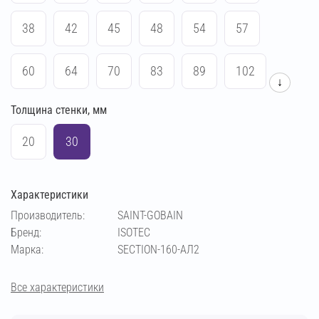
38
42
45
48
54
57
60
64
70
83
89
102
↓
Толщина стенки, мм
108
114
133
140
159
169
20
30
194
219
273
76
Характеристики
Производитель:
SAINT-GOBAIN
Бренд:
ISOTEC
Марка:
SECTION-160-АЛ2
Все характеристики