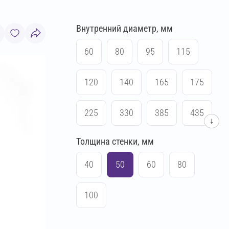
Внутренний диаметр, мм
60
80
95
115
120
140
165
175
225
330
385
435
↓
Толщина стенки, мм
540
640
730
830
40
50
60
80
930
1030
1230
1430
100