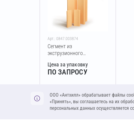
Арт.: 0847.003874
Сегмент из
экструзионного
пенополистирола
Цена за упаковку
ПЕНОПЛЭКС тип 45
ПО ЗАПРОСУ
50х1030-2400 мм
Оставить заявку
ООО «Антхилл» обрабатывает файлы cook
«Принять», вы соглашаетесь на их обраб
персональных данных осуществляется с