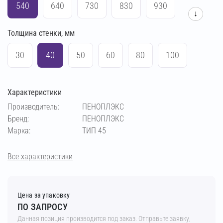
540
640
730
830
930
↓
Толщина стенки, мм
1030
1230
1430
30
40
50
60
80
100
Характеристики
Производитель:
ПЕНОПЛЭКС
Бренд:
ПЕНОПЛЭКС
Марка:
ТИП 45
Все характеристики
Цена за упаковку
ПО ЗАПРОСУ
Данная позиция производится под заказ. Отправьте заявку,