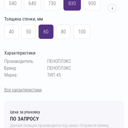
540
640
730
830
930
↓
Толщина стенки, мм
1030
1230
1430
40
50
60
80
100
Характеристики
Производитель:
ПЕНОПЛЭКС
Бренд:
ПЕНОПЛЭКС
Марка:
ТИП 45
Все характеристики
Цена за упаковку
ПО ЗАПРОСУ
Данная позиция производится под заказ. Отправьте заявку,