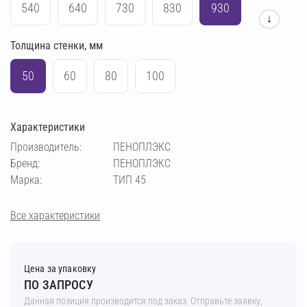
540
640
730
830
930
↓
Толщина стенки, мм
1030
1230
1430
50
60
80
100
Характеристики
Производитель:
ПЕНОПЛЭКС
Бренд:
ПЕНОПЛЭКС
Марка:
ТИП 45
Все характеристики
Цена за упаковку
ПО ЗАПРОСУ
Данная позиция производится под заказ. Отправьте заявку,