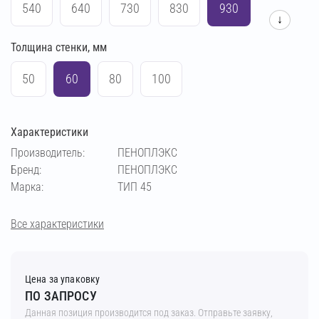
540
640
730
830
930
↓
Толщина стенки, мм
1030
1230
1430
50
60
80
100
Характеристики
Производитель:
ПЕНОПЛЭКС
Бренд:
ПЕНОПЛЭКС
Марка:
ТИП 45
Все характеристики
Цена за упаковку
ПО ЗАПРОСУ
Данная позиция производится под заказ. Отправьте заявку,