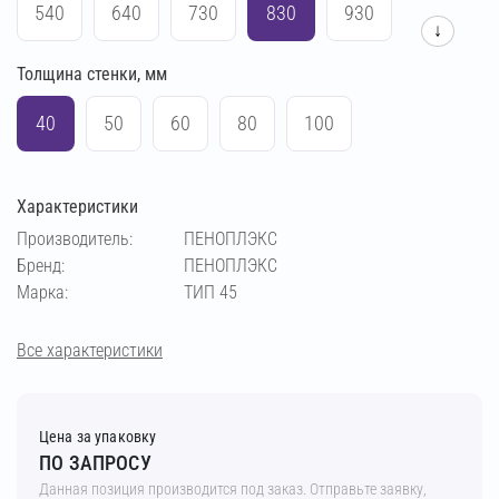
540
640
730
830
930
↓
Толщина стенки, мм
1030
1230
1430
40
50
60
80
100
Характеристики
Производитель:
ПЕНОПЛЭКС
Бренд:
ПЕНОПЛЭКС
Марка:
ТИП 45
Все характеристики
Цена за упаковку
ПО ЗАПРОСУ
Данная позиция производится под заказ. Отправьте заявку,