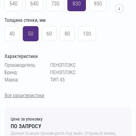
540
640
730
830
930
↓
Толщина стенки, мм
1030
1230
1430
40
50
60
80
100
Характеристики
Производитель:
ПЕНОПЛЭКС
Бренд:
ПЕНОПЛЭКС
Марка:
ТИП 45
Все характеристики
Цена за упаковку
ПО ЗАПРОСУ
Данная позиция производится под заказ. Отправьте заявку,