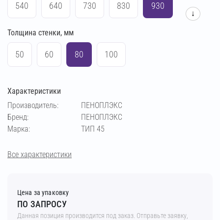
540
640
730
830
930
↓
Толщина стенки, мм
1030
1230
1430
50
60
80
100
Характеристики
Производитель:
ПЕНОПЛЭКС
Бренд:
ПЕНОПЛЭКС
Марка:
ТИП 45
Все характеристики
Цена за упаковку
ПО ЗАПРОСУ
Данная позиция производится под заказ. Отправьте заявку,