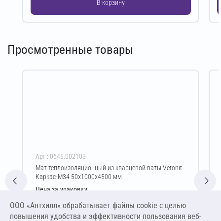
В корзину
Просмотренные товары
Арт.: 0645.002103
Мат теплоизоляционный из кварцевой ваты Vetonit
Каркас-М34 50х1000х4500 мм
Цена за упаковку
1 958,76 ₽
ООО «Антхилл» обрабатывает файлы cookie c целью
4 352,80 ₽ за м³ ,
повышения удобства и эффективности пользования веб-
217,64 ₽ за м²