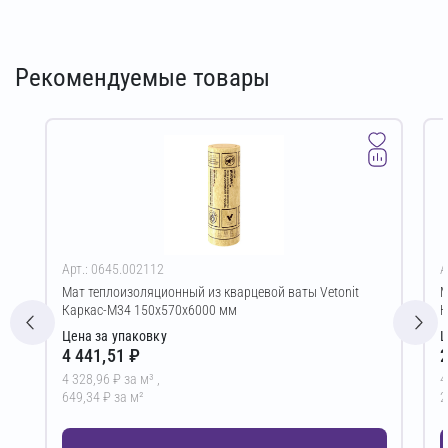
Рекомендуемые товары
Арт.: 0645.002112
А
Мат теплоизоляционный из кварцевой ваты Vetonit
М
Каркас-М34 150х570х6000 мм
К
Цена за упаковку
Ц
4 441,51 ₽
2
4 328,96 ₽ за м³ ,
4
649,34 ₽ за м²
2