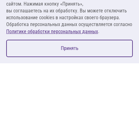
сайтом. Нажимая кнопку «Принять»,
вы соглашаетесь на их обработку. Вы можете отключить
В корзину
использование cookies в настройках своего браузера.
Обработка персональных данных осуществляется согласно
.
Политике обработки персональных данных
0
Принять
Главная
Избранное
Корзина
Каталог
127083, Москва, ул. 8 Марта, д. 1, стр.12, пом. 4/31
Пн-Пт: 09:00-18:00