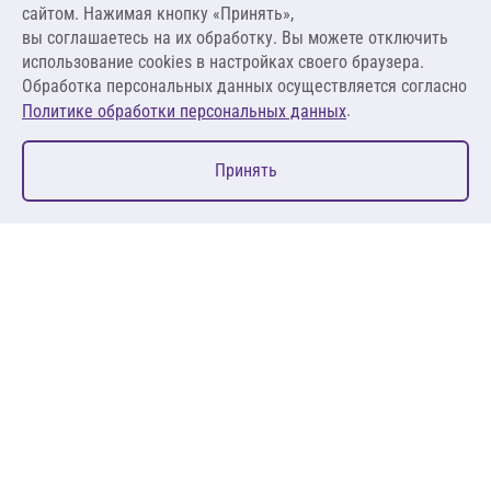
сайтом. Нажимая кнопку «Принять»,
вы соглашаетесь на их обработку. Вы можете отключить
В корзину
использование cookies в настройках своего браузера.
Обработка персональных данных осуществляется согласно
.
Политике обработки персональных данных
0
Принять
Главная
Избранное
Корзина
Каталог
127083, Москва, ул. 8 Марта, д. 1, стр.12, пом. 4/31
Пн-Пт: 09:00-18:00