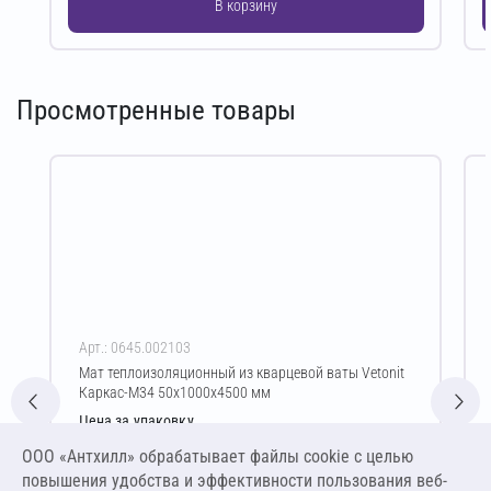
В корзину
Просмотренные товары
Арт.: 0645.002103
Мат теплоизоляционный из кварцевой ваты Vetonit
Каркас-М34 50х1000х4500 мм
Цена за упаковку
1 958,76 ₽
ООО «Антхилл» обрабатывает файлы cookie c целью
4 352,80 ₽ за м³ ,
повышения удобства и эффективности пользования веб-
217,64 ₽ за м²