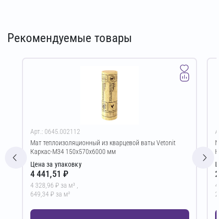
Рекомендуемые товары
Арт.: 0645.002112
А
Мат теплоизоляционный из кварцевой ваты Vetonit
М
Каркас-М34 150х570х6000 мм
К
Цена за упаковку
Ц
4 441,51 ₽
2
4 328,96 ₽ за м³ ,
4
649,34 ₽ за м²
2