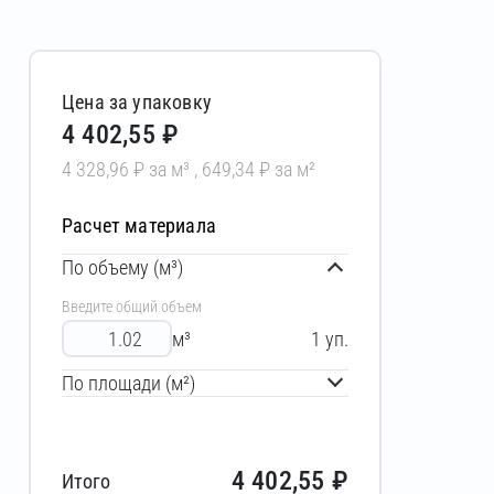
Цена за упаковку
4 402,55 ₽
4 328,96 ₽ за м³ , 649,34 ₽ за м²
Расчет материала
По объему (м³)
Введите общий объем
м³
1
уп.
По площади (м²)
4 402,55
₽
Итого