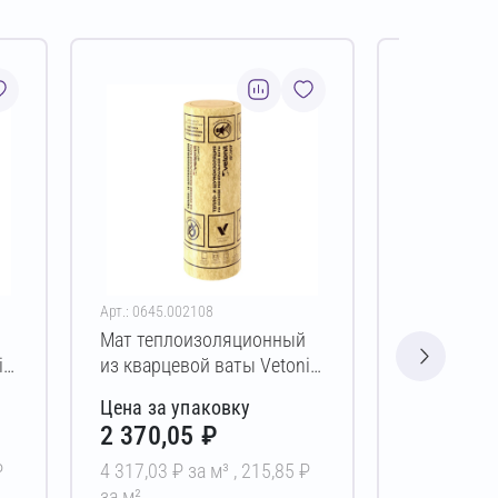
Арт.: 0645.002108
Арт.: 0645.00
Мат теплоизоляционный
Мат тепло
it
из кварцевой ваты Vetonit
из кварцев
0
Каркас-М34 50х1220х4500
Каркас-М3
Цена за упаковку
Цена за у
мм
мм
2 370,05 ₽
1 905,6
₽
4 317,03 ₽ за м³ ,
215,85 ₽
4 340,87 ₽ 
за м²
за м²