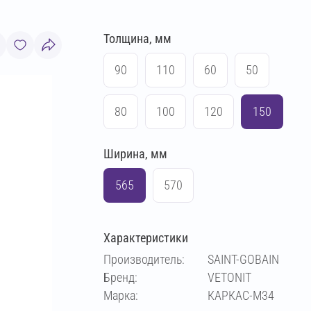
Толщина, мм
90
110
60
50
80
100
120
150
Ширина, мм
565
570
Характеристики
Производитель:
SAINT-GOBAIN
Бренд:
VETONIT
Марка:
КАРКАС-М34