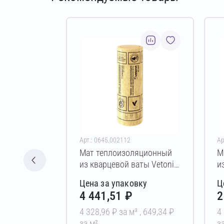
Арт.: 0645.002112
Ар
Мат теплоизоляционный
М
из кварцевой ваты Vetonit
и
Каркас-М34 150х570х6000
К
Цена за упаковку
Ц
мм
м
4 441,51 ₽
2
4 328,96 ₽ за м³ ,
649,34 ₽
4
за м²
з