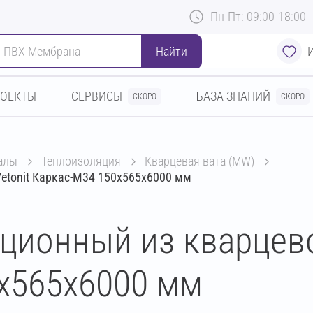
Пн-Пт: 09:00-18:00
Найти
РОЕКТЫ
СЕРВИСЫ
БАЗА ЗНАНИЙ
СКОРО
СКОРО
алы
теплоизоляция
кварцевая вата (MW)
etonit Каркас-М34 150х565х6000 мм
ционный из кварцево
х565х6000 мм