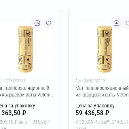
т.: 0645.002111
Арт.: 0645.002110
ат теплоизоляционный
Мат теплоизоляционный
з кварцевой ваты Vetonit
из кварцевой ваты Veton
аркас-М34 50х1220х9000
Каркас-М34 50х610х900
ена за упаковку
Цена за упаковку
м
мм
 363,50 ₽
59 436,58 ₽
 305,10 ₽ за м³ ,
215,26 ₽
4 328,96 ₽ за м³ ,
216,53 
а м²
за м²