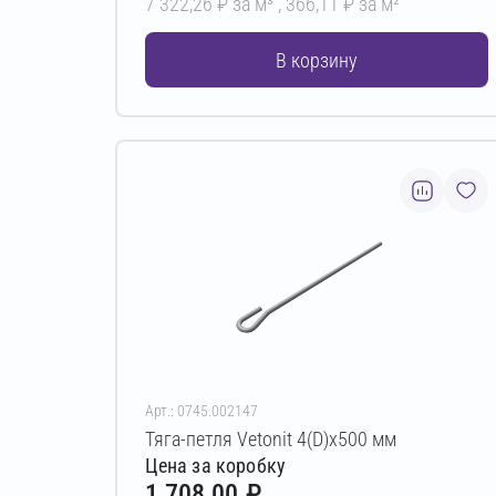
7 322,26 ₽ за м³ ,
366,11 ₽ за м²
В корзину
Арт.: 0745.002147
Тяга-петля Vetonit 4(D)х500 мм
Цена за коробку
1 708,00 ₽