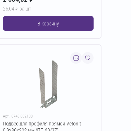
25,04 ₽ за шт
В корзину
Арт.: 0743.002138
Подвес для профиля прямой Vetonit
0,9х30х302 мм (ПП 60/27)