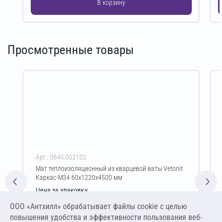
В корзину
Просмотренные товары
Арт.: 0645.002102
Мат теплоизоляционный из кварцевой ваты Vetonit
Каркас-М34 60х1220х4500 мм
Цена за упаковку
2 837,06 ₽
ООО «Антхилл» обрабатывает файлы cookie c целью
4 305,10 ₽ за м³ ,
повышения удобства и эффективности пользования веб-
1 432,86 ₽ за м²