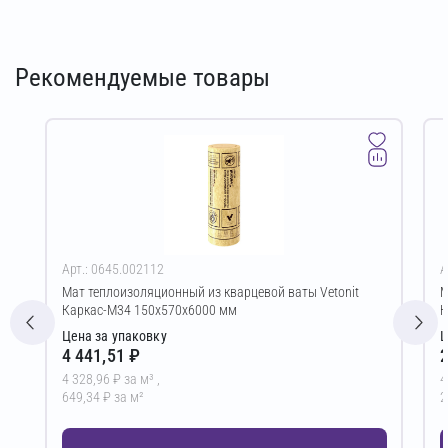
Рекомендуемые товары
Арт.: 0645.002112
А
Мат теплоизоляционный из кварцевой ваты Vetonit
М
Каркас-М34 150х570х6000 мм
К
Цена за упаковку
Ц
4 441,51 ₽
2
4 328,96 ₽ за м³ ,
4
649,34 ₽ за м²
2