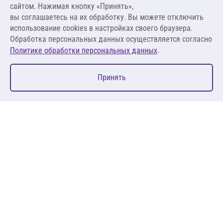
сайтом. Нажимая кнопку «Принять»,
вы соглашаетесь на их обработку. Вы можете отключить
В корзину
использование cookies в настройках своего браузера.
Обработка персональных данных осуществляется согласно
.
Политике обработки персональных данных
0
Принять
Главная
Избранное
Корзина
Каталог
127083, Москва, ул. 8 Марта, д. 1, стр.12, пом. 4/31
Пн-Пт: 09:00-18:00