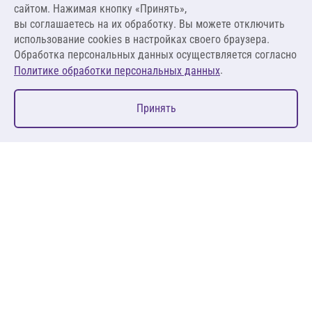
сайтом. Нажимая кнопку «Принять»,
вы соглашаетесь на их обработку. Вы можете отключить
В корзину
использование cookies в настройках своего браузера.
Обработка персональных данных осуществляется согласно
.
Политике обработки персональных данных
0
Принять
Главная
Избранное
Корзина
Каталог
127083, Москва, ул. 8 Марта, д. 1, стр.12, пом. 4/31
Пн-Пт: 09:00-18:00