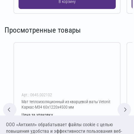
В корзину
Просмотренные товары
Арт.: 0645.002102
Мат теплоизоляционный из кварцевой ваты Vetonit
Каркас-М34 60х1220х4500 мм
Цена за упаковку
2 837,06 ₽
ООО «Антхилл» обрабатывает файлы cookie c целью
4 305,10 ₽ за м³ ,
повышения удобства и эффективности пользования веб-
1 432,86 ₽ за м²