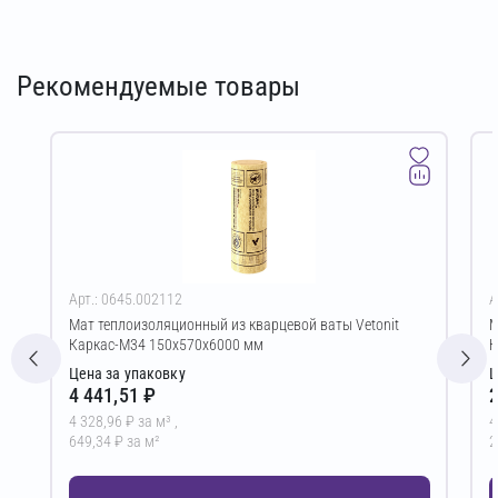
Рекомендуемые товары
Арт.: 0645.002112
А
Мат теплоизоляционный из кварцевой ваты Vetonit
М
Каркас-М34 150х570х6000 мм
К
Цена за упаковку
Ц
4 441,51 ₽
2
4 328,96 ₽ за м³ ,
4
649,34 ₽ за м²
2