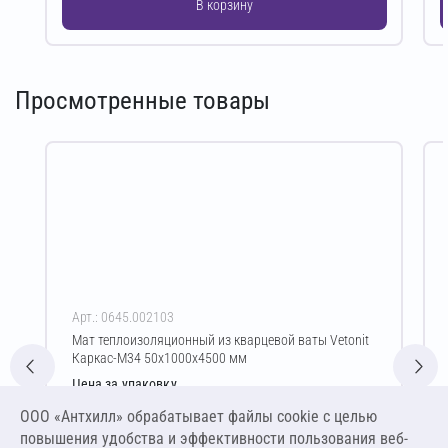
В корзину
Просмотренные товары
Арт.: 0645.002103
Мат теплоизоляционный из кварцевой ваты Vetonit
Каркас-М34 50х1000х4500 мм
Цена за упаковку
1 958,76 ₽
ООО «Антхилл» обрабатывает файлы cookie c целью
4 352,80 ₽ за м³ ,
повышения удобства и эффективности пользования веб-
217,64 ₽ за м²