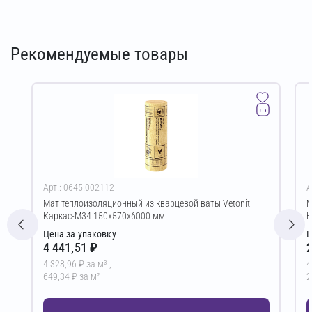
Рекомендуемые товары
Арт.: 0645.002112
А
Мат теплоизоляционный из кварцевой ваты Vetonit
М
Каркас-М34 150х570х6000 мм
К
Цена за упаковку
Ц
4 441,51 ₽
2
4 328,96 ₽ за м³ ,
4
649,34 ₽ за м²
2