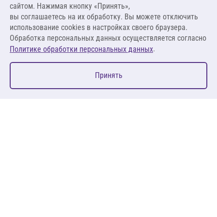
сайтом. Нажимая кнопку «Принять»,
вы соглашаетесь на их обработку. Вы можете отключить
В корзину
использование cookies в настройках своего браузера.
Обработка персональных данных осуществляется согласно
.
Политике обработки персональных данных
0
Принять
Главная
Избранное
Корзина
Каталог
127083, Москва, ул. 8 Марта, д. 1, стр.12, пом. 4/31
Пн-Пт: 09:00-18:00