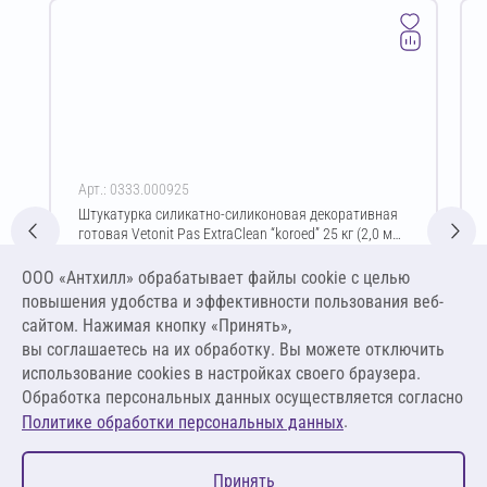
Арт.: 0333.000925
Штукатурка силикатно-силиконовая декоративная
готовая Vetonit Pas ExtraClean “koroed” 25 кг (2,0 мм
/ белый)
Цена за упаковку
ООО «Антхилл» обрабатывает файлы cookie c целью
6 407,13 ₽
повышения удобства и эффективности пользования веб-
256,29 ₽ за кг
сайтом. Нажимая кнопку «Принять»,
вы соглашаетесь на их обработку. Вы можете отключить
В корзину
использование cookies в настройках своего браузера.
Обработка персональных данных осуществляется согласно
.
Политике обработки персональных данных
0
Принять