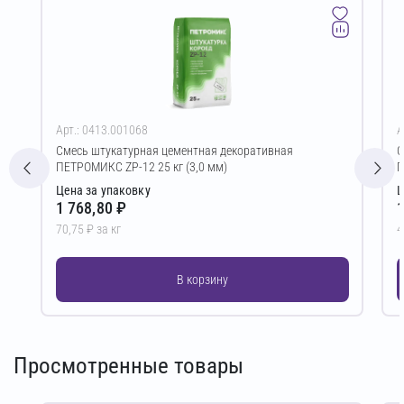
Арт.: 0413.001068
А
Смесь штукатурная цементная декоративная
С
ПЕТРОМИКС ZP-12 25 кг (3,0 мм)
П
Цена за упаковку
Ц
1 768,80 ₽
1
70,75 ₽ за кг
4
В корзину
Просмотренные товары