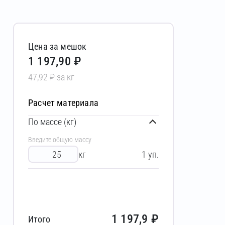
Цена за мешок
1 197,90 ₽
47,92 ₽ за кг
Расчет материала
По массе (кг)
Введите общую массу
кг
1
уп.
1 197,9
₽
Итого