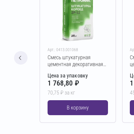
Арт.: 0413.001068
Ар
Смесь штукатурная
С
цементная декоративная
ц
ПЕТРОМИКС ZP-12 25 кг
П
Цена за упаковку
Ц
(3,0 мм)
(
1 768,80 ₽
1
70,75 ₽ за кг
4
В корзину