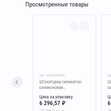
Просмотренные товары
Арт.: 0333.000924
Ар
Штукатурка силикатно-
Ш
силиконовая
с
декоративная готовая
д
Цена за упаковку
Ц
Vetonit Pas ExtraClean
V
6 296,57 ₽
6
“koroed” 25 кг (2,0 мм /
“k
прозрачный)
б
251,86 ₽ за кг
2