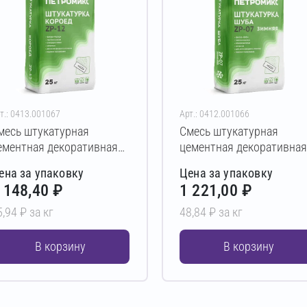
т.: 0413.001067
Арт.: 0412.001066
месь штукатурная
Смесь штукатурная
ементная декоративная
цементная декоративная
ЕТРОМИКС ZP-12 25 кг
ПЕТРОМИКС ZP-07 Зимн
ена за упаковку
Цена за упаковку
2,0 мм)
25 кг (2,0 мм)
 148,40 ₽
1 221,00 ₽
5,94 ₽ за кг
48,84 ₽ за кг
В корзину
В корзину