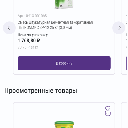
Арт.: 0413.001068
А
Смесь штукатурная цементная декоративная
С
ПЕТРОМИКС ZP-12 25 кг (3,0 мм)
П
Цена за упаковку
Ц
1 768,80 ₽
1
70,75 ₽ за кг
4
В корзину
Просмотренные товары