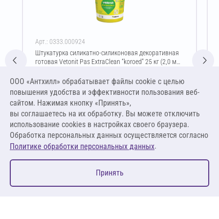
Арт.: 0333.000924
Штукатурка силикатно-силиконовая декоративная
готовая Vetonit Pas ExtraClean “koroed” 25 кг (2,0 мм
/ прозрачный)
Цена за упаковку
ООО «Антхилл» обрабатывает файлы cookie c целью
6 296,57 ₽
повышения удобства и эффективности пользования веб-
251,86 ₽ за кг
сайтом. Нажимая кнопку «Принять»,
вы соглашаетесь на их обработку. Вы можете отключить
В корзину
использование cookies в настройках своего браузера.
Обработка персональных данных осуществляется согласно
.
Политике обработки персональных данных
0
Принять
Главная
Избранное
Корзина
Каталог