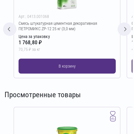
Арт.: 0413.001068
А
Смесь штукатурная цементная декоративная
С
ПЕТРОМИКС ZP-12 25 кг (3,0 мм)
П
Цена за упаковку
Ц
1 768,80 ₽
1
70,75 ₽ за кг
4
В корзину
Просмотренные товары