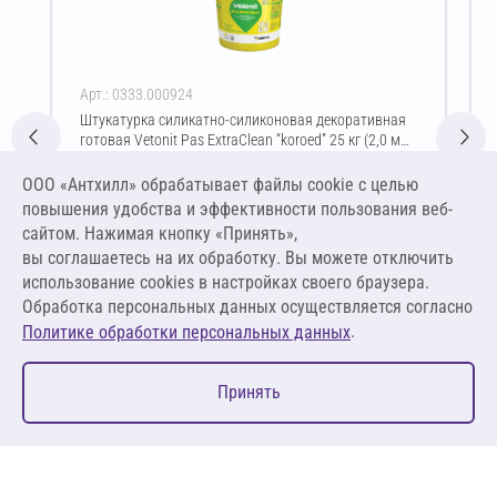
Арт.: 0333.000924
Штукатурка силикатно-силиконовая декоративная
готовая Vetonit Pas ExtraClean “koroed” 25 кг (2,0 мм
/ прозрачный)
Цена за упаковку
ООО «Антхилл» обрабатывает файлы cookie c целью
6 296,57 ₽
повышения удобства и эффективности пользования веб-
251,86 ₽ за кг
сайтом. Нажимая кнопку «Принять»,
вы соглашаетесь на их обработку. Вы можете отключить
В корзину
использование cookies в настройках своего браузера.
Обработка персональных данных осуществляется согласно
.
Политике обработки персональных данных
0
Принять
Главная
Избранное
Корзина
Каталог