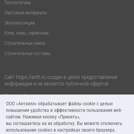
Геосинтетика
Листовые материалы
Звукоизоляция
Клеи, пены, герметики
Строительные смеси
Строительные составы
Сайт
https://anth.ru
создан в целях предоставления
информации и не является публичной офертой
Карта сайта
Политика обработки персональных данных
ООО «Антхилл» обрабатывает файлы cookie c целью
повышения удобства и эффективности пользования веб-
2026 ООО «Антхилл». Все права защищены.
сайтом. Нажимая кнопку «Принять»,
вы соглашаетесь на их обработку. Вы можете отключить
Разработка и сопровождение от
AW-CODE
использование cookies в настройках своего браузера.