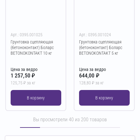
Арт.: 0395.001025
Арт.: 0395.001024
Грунтовка сцепляющая
Грунтовка сцепляющая
(бетоноконтакт) Боларс
(бетоноконтакт) Боларс
BETONOKONTAKT 10 кг
BETONOKONTAKT 5 кг
Цена за ведро
Цена за ведро
1 257,50 ₽
644,00 ₽
125,75 ₽ за кг
128,80 ₽ за кг
В корзину
В корзину
Вы просмотрели
40
из
200
товаров