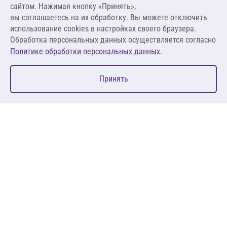
сайтом. Нажимая кнопку «Принять»,
вы соглашаетесь на их обработку. Вы можете отключить
В корзину
использование cookies в настройках своего браузера.
Обработка персональных данных осуществляется согласно
.
Политике обработки персональных данных
0
Принять
Главная
Избранное
Корзина
Каталог
127083, Москва, ул. 8 Марта, д. 1, стр.12, пом. 4/31
Пн-Пт: 09:00-18:00