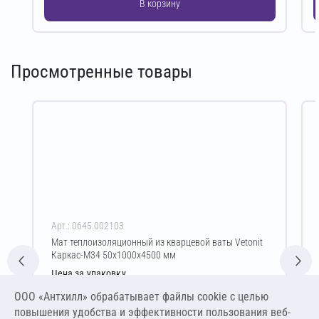
В корзину
Просмотренные товары
Арт.: 0645.002103
Мат теплоизоляционный из кварцевой ваты Vetonit
Каркас-М34 50х1000х4500 мм
Цена за упаковку
1 958,76 ₽
ООО «Антхилл» обрабатывает файлы cookie c целью
4 352,80 ₽ за м³ ,
повышения удобства и эффективности пользования веб-
217,64 ₽ за м²