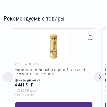
Рекомендуемые товары
Арт.: 0645.002112
А
Мат теплоизоляционный из кварцевой ваты Vetonit
М
Каркас-М34 150х570х6000 мм
К
Цена за упаковку
Ц
4 441,51 ₽
2
4 328,96 ₽ за м³ ,
4
649,34 ₽ за м²
2