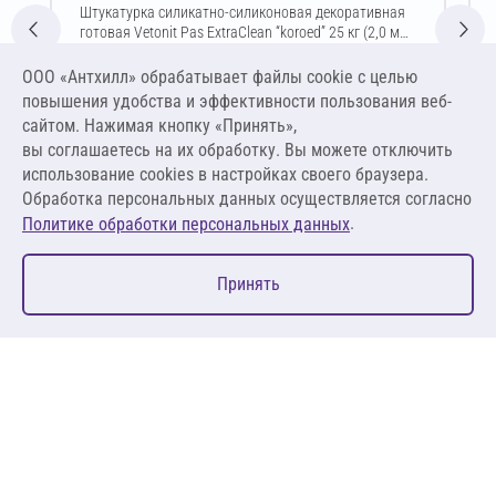
Штукатурка силикатно-силиконовая декоративная
готовая Vetonit Pas ExtraClean “koroed” 25 кг (2,0 мм
/ белый)
Цена за упаковку
ООО «Антхилл» обрабатывает файлы cookie c целью
6 407,13 ₽
повышения удобства и эффективности пользования веб-
256,29 ₽ за кг
сайтом. Нажимая кнопку «Принять»,
вы соглашаетесь на их обработку. Вы можете отключить
В корзину
использование cookies в настройках своего браузера.
Обработка персональных данных осуществляется согласно
.
Политике обработки персональных данных
0
Принять
Главная
Избранное
Корзина
Каталог